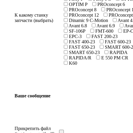
OPTIM P
PROconcept 6
PROconcept 8
PROconcept 
К какому станку
PROconcept 12
PROconcept
запчасти (выбрать)
Dinamic 9 C-Motion
Avant 4
Avant 6.8
Avant 6.9
Ava
SF-106P
FMT-600
ЕP-
EPC-3
FAST 200-23
FAST 400-23
FAST 600-23
FAST 650-23
SMART 600-
SMART 650-23
RAPIDA
RAPIDA/R
E 550 PM CR
K60
Ваше сообщение
Прикрепить файл