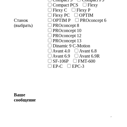
Compact PCS
Flexy
Flexy C
Flexy P
Flexy PC
OPTIM
Станок
OPTIM P
PROconcept 6
(выбрать)
PROconcept 8
PROconcept 10
PROconcept 12
PROconcept 13
Dinamic 9 C-Motion
Avant 4.0
Avant 6.8
Avant 6.9
Avant 6.9R
SF-106P
FMT-600
ЕP-С
EPC-3
Ваше
сообщение