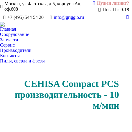
Нужен лизинг?
Москва, ул.Флотская, д.5, корпус «А»,
оф.608
Пн - Пт: 9-18
+7 (495) 544 54 20
info@griggio.ru
Te
pa
Главная
op
Оборудование
in
Запчасти
Сервис
n
Производители
w
Контакты
Пилы, сверла и фрезы
CEHISA Compact PCS
производительность - 10
м/мин