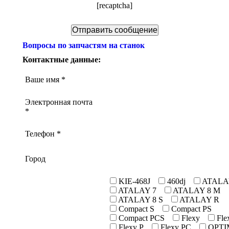
[recaptcha]
Вопросы по запчастям на станок
Контактные данные:
Ваше имя *
Электронная почта
*
Телефон *
Город
KIE-468J
460dj
ATALA
ATALAY 7
ATALAY 8 M
ATALAY 8 S
ATALAY R
Compact S
Compact PS
Compact PCS
Flexy
Fle
Flexy P
Flexy PC
OPTI