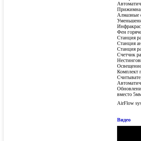
Автоматиче
Прижимная
Алмазные 
Уменьшени
Инфракрасн
Фен горяче
Станция ра
Станция а
Станция ра
Счетчик р
Нестинговы
Освещение
Комплект 
Считывател
Автоматич
Обновление
вместо 5м
AirFlow sy
Видео