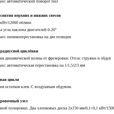
но: автоматический поворот пил
л снятия верхних и нижних свесов
5 кВт/12000 об/мин
а угла наклона двигателей 0-20°
но: пневмоперестановка на две позиции
л радиусной циклёвки
ия динамической волны от фрезеровки. Отсос стружки и обдув
о: автоматическая перестановка на 1/1,5/2/3 мм
евая цикля
ия остатков клея. C воздушным обдувом.
ировочный узел
ой полировки. Два хлопковых диска 2х150 мм/0,1+0,1 кВт/150