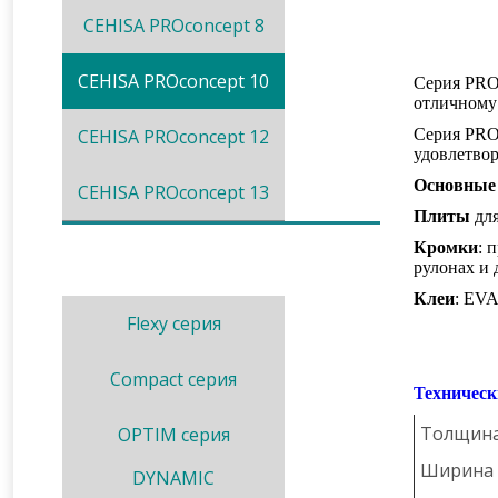
CEHISA PROconcept 8
CEHISA PROconcept 10
Серия PRO 
отличному 
CEHISA PROconcept 12
Серия PRO
удовлетво
Основные 
CEHISA PROconcept 13
Плиты
для
Кромки
: 
рулонах и 
Клеи
: EVA
Flexy серия
Compact серия
Техническ
Толщина
OPTIM серия
Ширина 
DYNAMIC