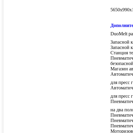
5650х990х1
Дополните
DuoMelt pa
Запасной 
Запасной 
Станция те
Пневматич
безопасной
Магазин ав
Автоматич
для пр
Автоматич
для пресс 
Пневматиче
на два пол
Пневматич
Пневматич
Пневматич
Моторизов