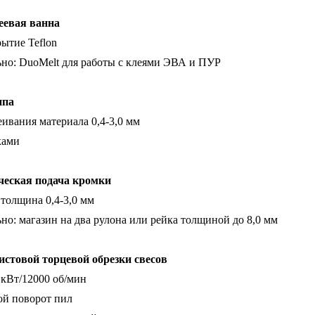
еевая ванна
рытие Teflon
но: DuoMelt для работы с клеями ЭВА и ПУР
ппа
ивания материала 0,4-3,0 мм
ками
еская подача кромки
 толщина 0,4-3,0 мм
о: магазин на два рулона или рейка толщиной до 8,0 мм
чистовой торцевой обрезки свесов
5 кВт/12000 об/мин
ой поворот пил