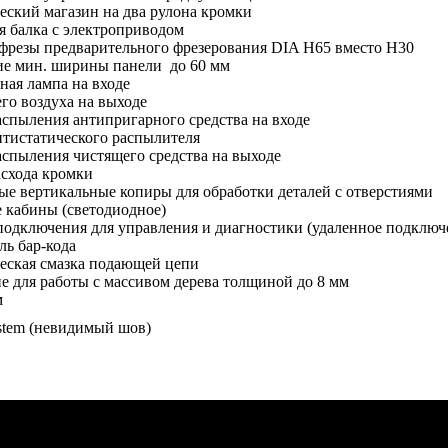
ский магазин на два рулона кромки
 балка с электроприводом
фрезы предварительного фрезерования DIA H65 вместо H30
е мин. ширины панели до 60 мм
ая лампа на входе
го воздуха на выходе
спыления антипригарного средства на входе
нтистатического распылителя
спыления чистящего средства на выходе
асхода кромки
е вертикальные копиры для обработки деталей с отверстиями
 кабины (светодиодное)
подключения для управления и диагностики (удаленное подключ
ь бар-кода
еская смазка подающей цепи
 для работы с массивом дерева толщиной до 8 мм
м
stem (невидимый шов)