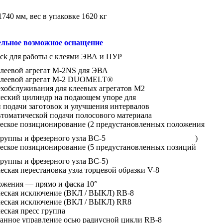
740 мм, вес в упаковке 1620 кг
льное возможное оснащение
ck для работы с клеями ЭВА и ПУР
клеевой агрегат М-2NS для ЭВА
клеевой агрегат М-2 DUOMELT®
хобслуживания для клеевых агрегатов М2
еский цилиндр на подающем упоре для
 подачи заготовок и улучшения интервалов
томатической подачи полосового материала
еское позиционирование (2 предустановленных положения
есс группы и фрезерного узла BC-5 )
еское позиционирование (5 предустановленных позиций
группы и фрезерного узла BC-5)
ская перестановка узла торцевой образки V-8
ожения — прямо и фаска 10°
еская исключение (ВКЛ / ВЫКЛ) RB-8
еская исключение (ВКЛ / ВЫКЛ) RR8
еская пресс группа
анное управление осью радиусной цикли RB-8