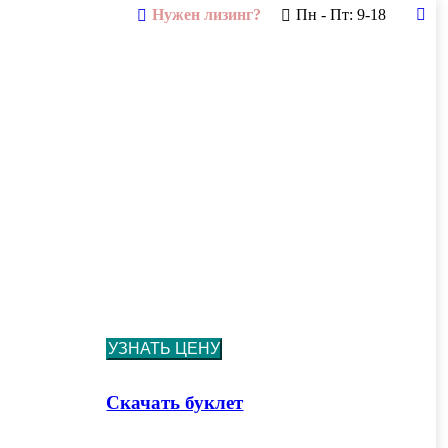
Нужен лизинг?
Пн - Пт: 9-18
Tel
pag
ope
in
new
win
УЗНАТЬ ЦЕНУ
Скачать буклет