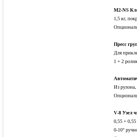
M
2-
NS
Кл
1,5 кг, пок
Опциональ
Пресс гру
Для прикле
1 + 2 роли
Автоматич
Из рулона,
Опциональн
V
-8 Узел 
0,55 + 0,5
0-10° ручн