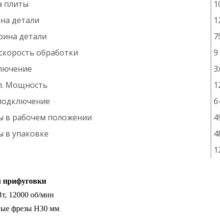
 плиты
1
ина детали
1
рина детали
7
скорость обработки
9
ключение
3
л. Мощность
1
подключение
6
ы в рабочем положении
4
ы в упаковке
4
1
л прифуговки
Вт, 12000 об/мин
ные фрезы H30 мм