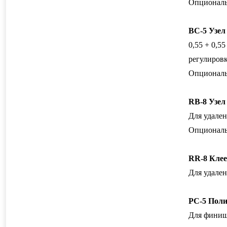
Опциональ
BC
-5 Узе
0,55 + 0,5
регулировк
Опциональ
RB
-8 Узе
Для удален
Опциональн
RR
-8 Кле
Для удален
PC
-5 Пол
Для финишн