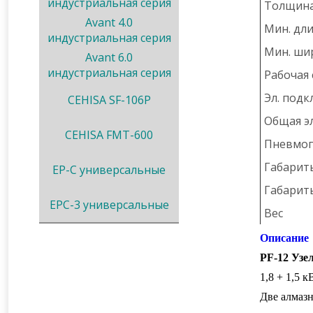
индустриальная серия
Толщина
Avant 4.0
Мин. дл
индустриальная серия
Мин. ши
Avant 6.0
индустриальная серия
Рабочая 
Эл. под
CEHISA SF-106P
Общая э
CEHISA FMT-600
Пневмо
Габарит
EP-C универсальные
Габарит
EPC-3 универсальные
Вес
Описание
PF
-12 Узе
1,8 + 1,5 к
Две алмаз