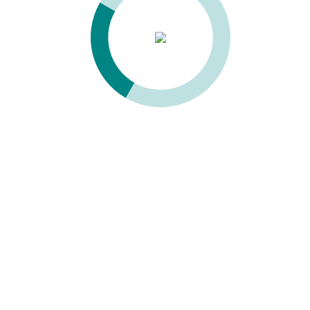
Скачать буклет
Технические характеристики
Расстояние между двумя патронами
32 мм
Длина сверлильной группы
640 мм
Пневматическая настройка
сверлильных голов
Макс. глубина сверления в торец
50 мм
Макс. глубина сверления снизу
50 мм
Общеустановленная мощность станка
6 кВт
250 х 140 х
Габаритные размеры станка
140 см
Вес нетто
1200 кг
Комплект поставки
Алюминиевая линейка 3000 мм с 4-мя пневматическими
упорами