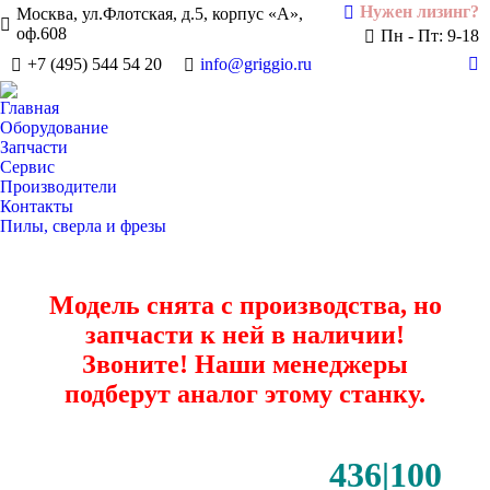
Нужен лизинг?
Москва, ул.Флотская, д.5, корпус «А»,
оф.608
Пн - Пт: 9-18
+7 (495) 544 54 20
info@griggio.ru
Te
pa
Главная
op
Оборудование
in
Запчасти
Сервис
n
Производители
w
Контакты
Пилы, сверла и фрезы
Модель снята с производства, но
запчасти к ней в наличии!
Звоните! Наши менеджеры
подберут аналог этому станку.
436|100