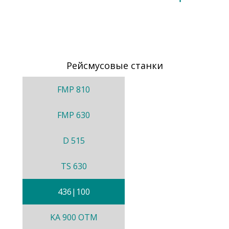
Рейсмусовые станки
FMP 810
FMP 630
D 515
TS 630
436|100
KA 900 OTM