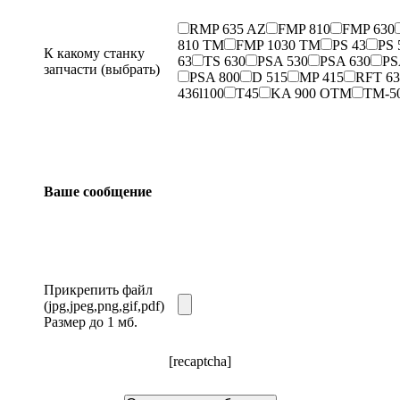
RMP 635 AZ
FMP 810
FMP 630
810 TM
FMP 1030 TM
PS 43
PS 
К какому станку
63
TS 630
PSA 530
PSA 630
PS
запчасти (выбрать)
PSA 800
D 515
MP 415
RFT 63
436l100
T45
KA 900 OTM
TM-5
Ваше сообщение
Прикрепить файл
(jpg,jpeg,png,gif,pdf)
Размер до 1 мб.
[recaptcha]