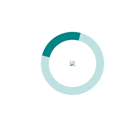
Ленточно-делительные
Рейсмусовые
Сверлильно-пазовальные
Фрезерно-пазовальные
Копировально-фрезерные станки
Фрезерные
Фуговально-рейсмусовые
Фуговальные
Цепно-долбежные
Форматно-раскроечные
Сверлильно-присадочные
Инструмент, клей
Сушильные камеры
Шлифование и старение
Калибровально-шлифовальные
Щеточные. Для старения
Щеточные. Кромко-шлифовальные
Щеточные. Рельефно-шлифовальные