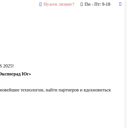
Нужен лизинг?
Пн - Пт: 9-18
Tel
pag
ope
in
new
win
S 2025!
«Экспоград Юг»
 новейшие технологии, найти партнеров и вдохновиться