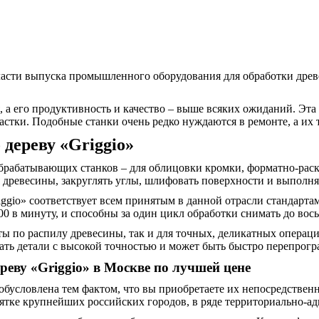
асти выпуска промышленного оборудования для обработки древе
, а его продуктивность и качество – выше всяких ожиданий. Эт
снастки. Подобные станки очень редко нуждаются в ремонте, а их
дереву «Griggio»
брабатывающих станков – для облицовки кромки, форматно-раск
 древесины, закруглять углы, шлифовать поверхности и выполн
iggio» соответствует всем принятым в данной отрасли стандарт
0 в минуту, и способны за один цикл обработки снимать до во
ты по распилу древесины, так и для точных, деликатных операц
ать детали с высокой точностью и может быть быстро перепрог
реву «Griggio» в Москве по лучшей цене
обусловлена тем фактом, что вы приобретаете их непосредствен
ятке крупнейших российских городов, в ряде территориально-а