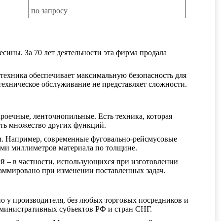
по запросу
сины. За 70 лет деятельности эта фирма продала
а техника обеспечивает максимальную безопасность для
 техническое обслуживание не представляет сложности.
роечные, ленточнопильные. Есть техника, которая
ять множество других функций.
ам. Например, современные фуговально-рейсмусовые
сьми миллиметров материала по толщине.
ий – в частности, использующихся при изготовлении
раммировано при изменении поставленных задач.
но у производителя, без любых торговых посредников и
дминистративных субъектов РФ и стран СНГ.