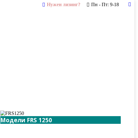
Нужен лизинг?
Пн - Пт: 9-18
Tel
pag
ope
in
new
win
Модели FRS 1250