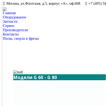
Москва, ул.Флотская, д.5, корпус «А», оф.608
+7 (495) 5
Главная
Оборудование
Запчасти
Сервис
Производители
Контакты
Пилы, сверла и фрезы
Модели G 60 - G 80
Изготовление серийных изделий со сложным контуром,
например, окон и дверей в форме арки, интересных
мебельных фасадов, рамок для зеркал и прочих
подобных форм, возможно благодаря вертикальным
фрезерно-копировальным станкам GRIGGIO G60 G80,
которые оснащены концевым инструментом малого