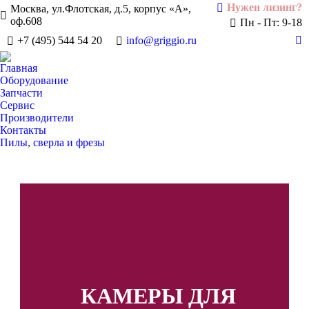
Нужен лизинг?
Москва, ул.Флотская, д.5, корпус «А»,
оф.608
Пн - Пт: 9-18
+7 (495) 544 54 20
info@griggio.ru
Te
pa
Главная
op
Оборудование
in
Запчасти
Сервис
n
Производители
w
Контакты
Пилы, сверла и фрезы
КАМЕРЫ ДЛЯ