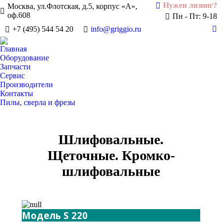
Нужен лизинг?
Москва, ул.Флотская, д.5, корпус «А»,
оф.608
Пн - Пт: 9-18
+7 (495) 544 54 20
info@griggio.ru
Te
pa
Главная
op
Оборудование
in
Запчасти
Сервис
n
Производители
w
Контакты
Пилы, сверла и фрезы
Шлифовальные.
Щеточные. Кромко-
шлифовальные
Модель S 220