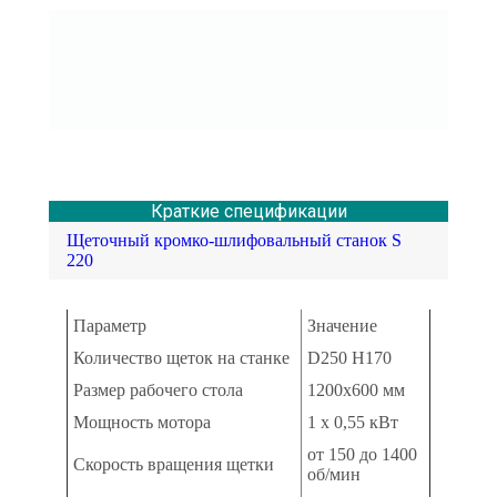
Станок используется для шлифования погонажных
профильных изделий, фасадов и прочих
аналогичных элементов. В качестве основного
шлифовального элемента выступает наклонная
щётка диаметром 250 мм, которая имеет вместе с
инвертером скорость 150/1400 оборотов в минуту.
Краткие спецификации
Щеточный кромко-шлифовальный станок S
220
Параметр
Значение
Количество щеток на станке
D250 H170
Размер рабочего стола
1200х600 мм
Мощность мотора
1 х 0,55 кВт
от 150 до 1400
Скорость вращения щетки
об/мин