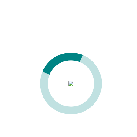
Рейсмусовые
Сверлильно-пазовальные
Фрезерно-пазовальные
Копировально-фрезерные станки
Фрезерные
Фуговально-рейсмусовые
Фуговальные
Цепно-долбежные
Форматно-раскроечные
Сверлильно-присадочные
Инструмент, клей
Сушильные камеры
Шлифование и старение
Калибровально-шлифовальные
Щеточные. Для старения
Щеточные. Кромко-шлифовальные
Щеточные. Рельефно-шлифовальные
Кромко-шлифовальные