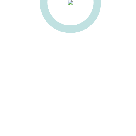
есины
ULGOR