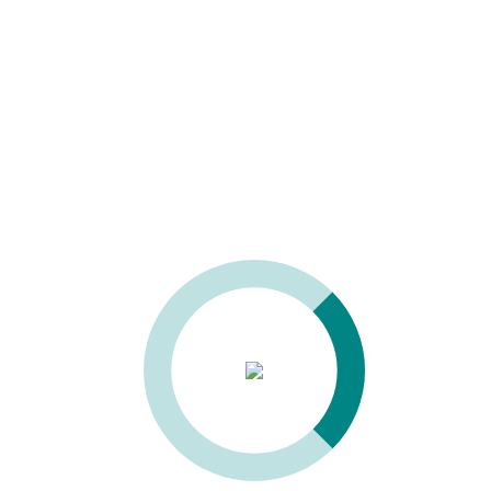
Описание
M
2-
NS
Клеевая ванна
1,5 кг, покрытие Teflon, 3 кВт, 10 мин
Опционально: DUOMELT® GLUEPOT
Пакет обновлений DUOMELT®, позволяющий использовать
устройство как с клеями EVA, так и с полиуретаном.
Дополнительный пакет включает в себя простую и
эффективную систему слива остатков клея в клеевой ванне и
необходимое программное обеспечение для поддержки этой
функции.
https://www.youtube.com/watch?v=pmk9cov5JDU&t=5s
PreCut
Гильотина
Узел предварительной обрезки кромочного материала 0,4-3,0
мм