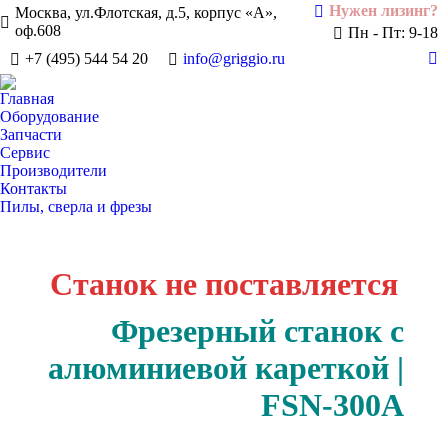
Нужен лизинг?
Москва, ул.Флотская, д.5, корпус «А»,
оф.608
Пн - Пт: 9-18
+7 (495) 544 54 20
info@griggio.ru
Te
pa
Главная
op
Оборудование
in
Запчасти
Сервис
n
Производители
w
Контакты
Пилы, сверла и фрезы
Станок не поставляется
Фрезерный станок с
алюминиевой кареткой |
FSN-300A