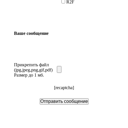
R2F
Ваше сообщение
Прикрепить файл
(jpg,jpeg,png,gif,pdf)
Размер до 1 мб.
[recaptcha]