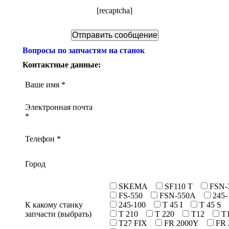
[recaptcha]
Вопросы по запчастям на станок
Контактные данные:
Ваше имя *
Электронная почта
*
Телефон *
Город
SKEMA
SF110 T
FSN-
FS-550
FSN-550A
245-
К какому станку
245-100
Т 45 I
Т 45 S
запчасти (выбрать)
T 210
T 220
T12
T
T27 FIX
FR 2000Y
FR 