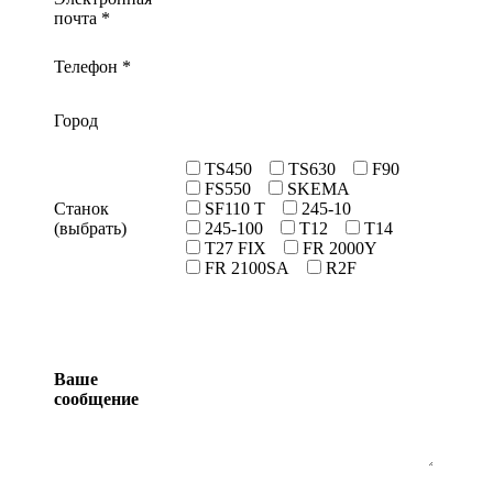
почта *
Телефон *
Город
TS450
TS630
F90
FS550
SKEMA
Станок
SF110 T
245-10
(выбрать)
245-100
T12
T14
T27 FIX
FR 2000Y
FR 2100SA
R2F
Ваше
сообщение