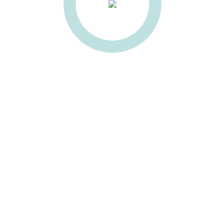
есины
ULGOR