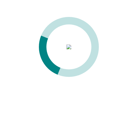
Технические характеристики
Параметр
Значение
Размер рабочего стола, мм
540х110
Вертикальный ход головки, мм
180
Макс.длина паза, мм
280
Макс.высота двери, мм
900
Поперечный ход, мм
150
Вертикальный ход рабочего стола,
160
мм
Вращение головки
0 – 45 град
Угол наклона рабочего стола
0 – 45 град
Мотор
2 лс (1,5 кВт)
Вес нетто, кг
210
700х600х1650
Габаритный размер
мм