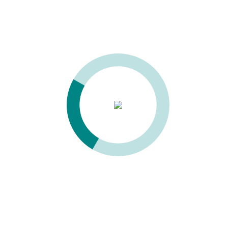
Параметр
Значение
Модель компрессора CSM 3 MINI (арт.
4152002001)
Давление
10 бар
Мощность двигателя
2,2 кВт
Производительность
240 л/мин
Шум
61 дБ
Питание, В/Гц/Фаза
400/50/3
Размер, Д/Ш/В, мм
1420/575/1255
Ресивер
200 л
Труба на выходе
1/2″ дюйм
Вес
155 кг
Модель компрессора CSM 4 MINI (арт.
4152002002)
Давление
10 бар
Мощность двигателя
3 кВт
Производительность
320 л/мин