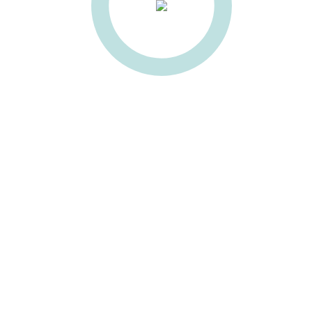
есины
ULGOR