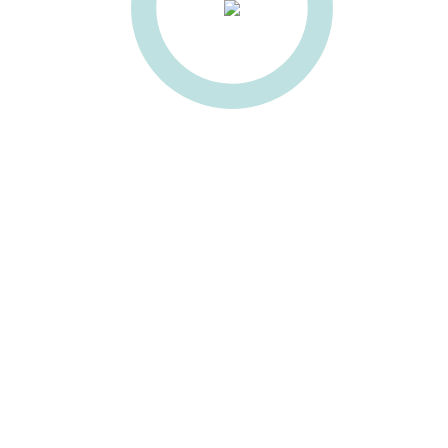
есины
ULGOR