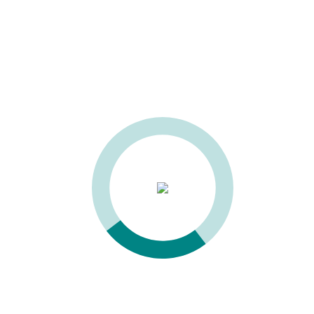
УЗНАТЬ ЦЕНУ
Технические характеристики
Параметр
Значение
Диаметр шкива
840 мм
Скорость вращения шкива
590 мм
Мощность мотора
5,5 лс (4 кВт)
Макс. высота реза
520 мм
Макс. ширина реза
820 мм
Размер рабочего стола
820х1160 мм
Мин.-макс ширина и толщина
15-45 х 0,8 мм
пильного полотна